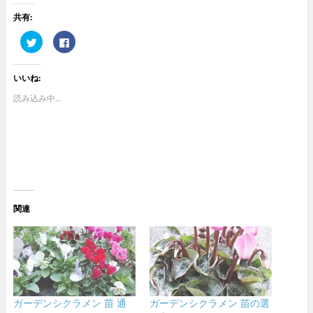
共有:
ク
F
リ
a
ッ
c
ク
e
し
b
いいね:
て
o
T
o
w
k
読み込み中...
i
で
t
共
t
有
e
す
r
る
で
に
共
は
有
ク
(
リ
新
ッ
し
ク
い
し
ウ
て
関連
ィ
く
ン
だ
ド
さ
ウ
い
で
(
開
新
き
し
ま
い
す
ウ
)
ィ
ン
ガーデンシクラメン 苗 通
ガーデンシクラメン 苗の選
ド