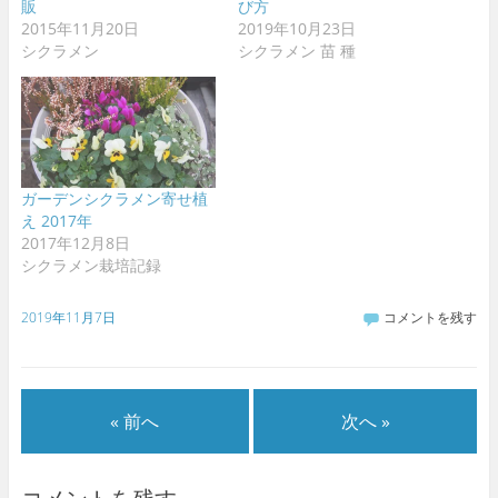
ウ
販
び方
で
2015年11月20日
2019年10月23日
開
き
シクラメン
シクラメン 苗 種
ま
す
)
ガーデンシクラメン寄せ植
え 2017年
2017年12月8日
シクラメン栽培記録
2019年11月7日
コメントを残す
« 前へ
次へ »