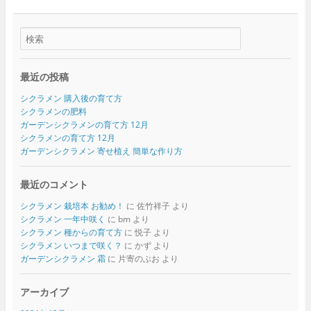
最近の投稿
シクラメン 購入後の育て方
シクラメンの肥料
ガーデンシクラメンの育て方 12月
シクラメンの育て方 12月
ガーデンシクラメン 寄せ植え 簡単な作り方
最近のコメント
シクラメン 栽培本 お勧め！
に
佐竹祥子
より
シクラメン 一年中咲く
に
bm
より
シクラメン 種からの育て方
に
悦子
より
シクラメン いつまで咲く？
に
かず
より
ガーデンシクラメン 霜
に
片寄のぶお
より
アーカイブ