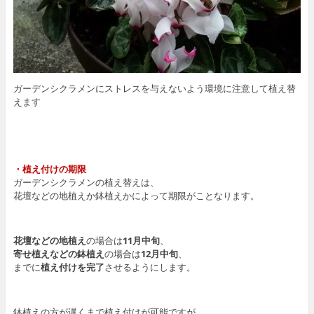
ガーデンシクラメンにストレスを与えないよう環境に注意して植え替
えます
・植え付けの期限
ガーデンシクラメンの植え替えは、
花壇などの地植えか鉢植えかによって期限がことなります。
花壇などの地植え
の場合は
11月中旬
、
寄せ植えなどの鉢植え
の場合は
12月中旬
、
までに
植え付けを完了
させるようにします。
鉢植えの方が遅くまで植え付けが可能ですが、