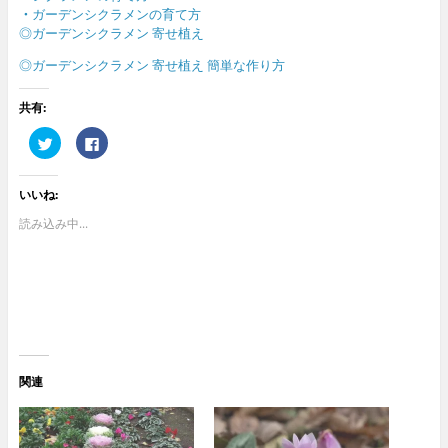
・
ガーデンシクラメンの育て方
◎ガーデンシクラメン 寄せ植え
◎ガーデンシクラメン 寄せ植え 簡単な作り方
共有:
ク
F
リ
a
ッ
c
ク
e
し
b
いいね:
て
o
T
o
w
k
読み込み中...
i
で
t
共
t
有
e
す
r
る
で
に
共
は
有
ク
(
リ
新
ッ
し
ク
い
し
ウ
て
関連
ィ
く
ン
だ
ド
さ
ウ
い
で
(