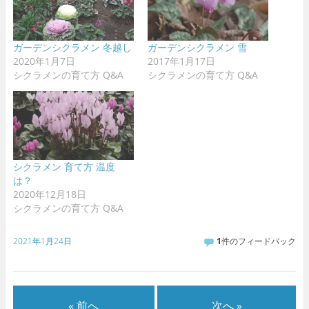
開
新
き
し
ま
い
す
ウ
)
ィ
ン
ガーデンシクラメン 冬越し
ガーデンシクラメン 雪
ド
ウ
2020年1月7日
2017年1月17日
で
シクラメンの育て方 Q&A
シクラメンの育て方 Q&A
開
き
ま
す
)
シクラメン 育て方 温度
は？
2020年12月18日
シクラメンの育て方 Q&A
2021年1月24日
1
件のフィードバック
« 前へ
次へ »